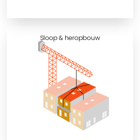
Sloop & heropbouw
Ontdek onze sloop &
heropbouwprojecten