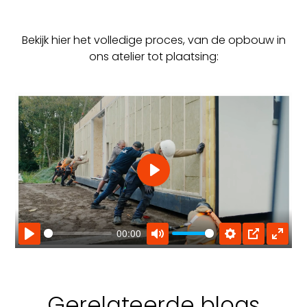
Bekijk hier het volledige proces, van de opbouw in
ons atelier tot plaatsing:
Play
00:00
Play
Mute
Settings
PIP
Enter
fullsc
Gerelateerde blogs