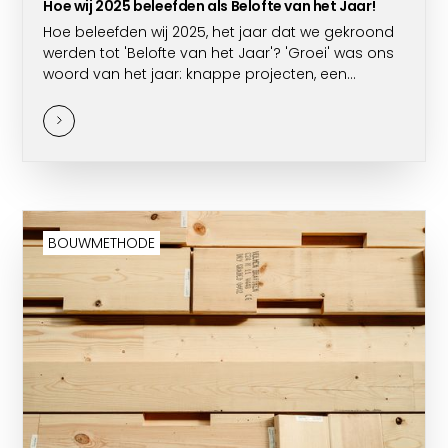
Hoe wij 2025 beleefden als Belofte van het Jaar!
Hoe beleefden wij 2025, het jaar dat we gekroond
werden tot 'Belofte van het Jaar'? 'Groei' was ons
woord van het jaar: knappe projecten, een
volledig Inschuifhuis op de BIS-beurs, zes nieuwe
mensen in ons team én zelfs een grotere poort
aan het atelier - dat kan tellen!
BOUWMETHODE