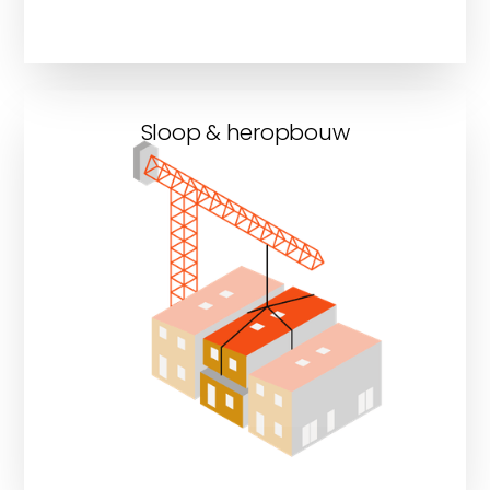
Sloop & heropbouw
Ontdek onze sloop &
heropbouwprojecten