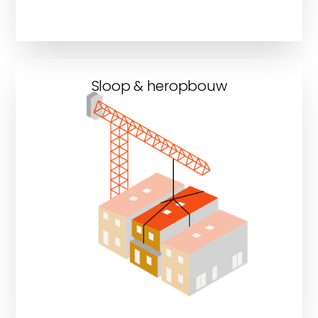
Sloop & heropbouw
Ontdek onze sloop &
heropbouwprojecten