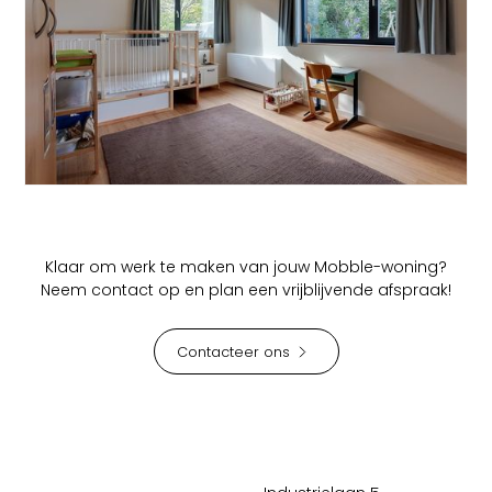
AANBOUW
Woninguitbreiding Mariakerke
Klaar om werk te maken van jouw Mobble-woning?
Neem contact op en plan een vrijblijvende afspraak!
Contacteer ons