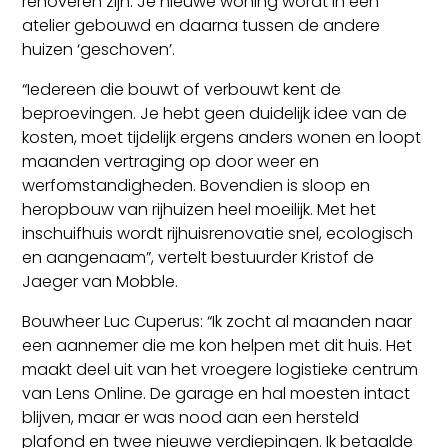
renoveren zijn. Je nieuwe woning wordt in een
atelier gebouwd en daarna tussen de andere
huizen ‘geschoven’.
“Iedereen die bouwt of verbouwt kent de
beproevingen. Je hebt geen duidelijk idee van de
kosten, moet tijdelijk ergens anders wonen en loopt
maanden vertraging op door weer en
werfomstandigheden. Bovendien is sloop en
heropbouw van rijhuizen heel moeilijk. Met het
inschuifhuis wordt rijhuisrenovatie snel, ecologisch
en aangenaam”, vertelt bestuurder Kristof de
Jaeger van Mobble.
Bouwheer Luc Cuperus: “Ik zocht al maanden naar
een aannemer die me kon helpen met dit huis. Het
maakt deel uit van het vroegere logistieke centrum
van Lens Online. De garage en hal moesten intact
blijven, maar er was nood aan een hersteld
plafond en twee nieuwe verdiepingen. Ik betaalde